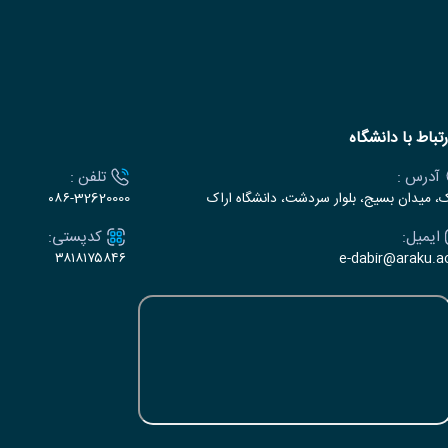
رتباط با دانشگاه
آدرس :
تلفن :
ک، میدان بسیج، بلوار سردشت، دانشگاه اراک
۰۸۶-32620000
ایمیل:
کدپستی:
۳۸۱۸۱۷۵۸۴۶
e-dabir@araku.ac