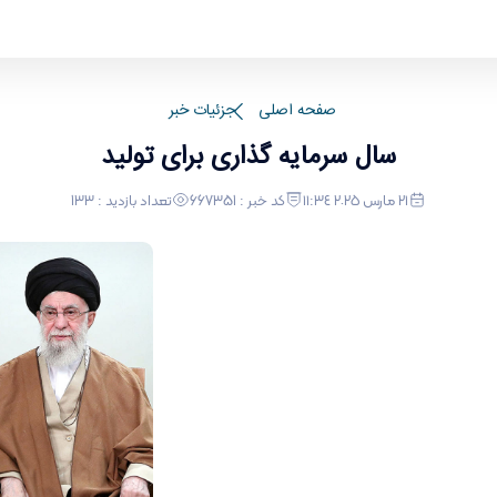
صفحه اصلی
جزئیات خبر
سال سرمایه گذاری برای تولید
٢١ مارس ٢٠٢٥ ١١:٣٤
کد خبر : 667351
تعداد بازدید : 133