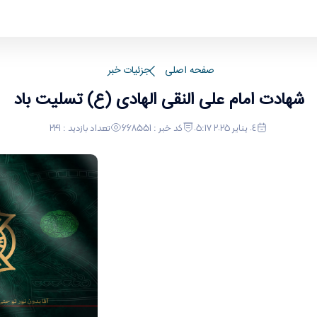
صفحه اصلی
جزئیات خبر
شهادت امام علی النقی الهادی (ع) تسلیت باد
٠٤ يناير ٢٠٢٥ ٠٥:١٧
کد خبر : 668551
تعداد بازدید : 241