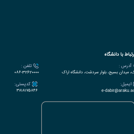
رتباط با دانشگاه
آدرس :
تلفن :
ک، میدان بسیج، بلوار سردشت، دانشگاه اراک
۰۸۶-32620000
ایمیل:
کدپستی:
۳۸۱۸۱۷۵۸۴۶
e-dabir@araku.ac