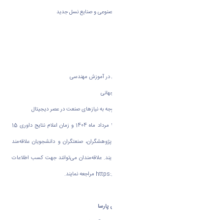
8- آموزش مهندسی در عصر دیجیتال، هوش مصنوعی و صنایع نسل جدید
9- آموزش الکترونیکی در حوزه‌های مهندسی
10- اخلاق حرفه‌ای در آموزش مهندسی
11- آموزش مهندسی و توسعه پایدار
12- کاربرد ابزارها و روش‌های یاددهی-یادگیری در آموزش مهندسی
13- تربیت مهندسان برای چالش‌های پیچیده جهانی
14- بازطراحی برنامه‌های آموزش مهندسی با توجه به نیازهای صنعت در عصر دیجیتال
آخرین مهلت ارسال مقالات کامل تا تاریخ 15 مرداد ماه 1404 و زمان اعلام نتایج داوری 15
شهریور ماه 1404 می‌باشد. از همه اساتید، پژوهشگران، صنعتگران و دانشجویان علاقه‌مند
دعوت می‌شود که در این کنفرانس شرکت نمایند. علاقه‌مندان می‌توانند جهت کسب اطلاعات
بیشتر به سایت کنفرانس به آدرس
https://iseec.ir
مراجعه نمایند.
حسن پارسا