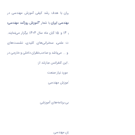
دانشگاه اراک و انجمن آموزش مهندسی ایران با هدف رشد کیفی آموزش مهندسی در
کشورمان
نهمین کنفرانس بین‌المللی آموزش مهندسی ایران
با شعار
"آموزش روزآمد مهندسی؛
مشارکت و نقش‌آفرینی صنعت"
را در روزهای 14 و 15 آبان ماه سال 1404 برگزار می‌نمایند.
برنامه‌های این کنفرانس شامل ارائه مقالات علمی، سخنرانی‌های کلیدی، نشست‌های
تخصصی، کارگاه‌های آموزشی، نمایشگاه جانبی و ... می‌باشد و صاحب‌نظران داخلی و خارجی در
این برنامه‌ها حضور خواهند داشت. محورهای این کنفرانس عبارتند از:
1- بسترسازی برای توسعه کیفی سرمایه انسانی مورد نیاز صنعت
2- مدل‌های تجربه‌شده در مشارکت صنعت در آموزش مهندسی
3- توانمندسازی مربیان، مدرسان و آموزشگران
4- نوآوری‌ها در تدوین، برنامه‌ریزی و اعتبارسنجی برنامه‌های آموزشی
5-آموزش مهندسی کارآفرین‌پرور
6- یادگیری فعال و دانشجو محور
7- ارتقای مهارت‌های نرم و تخصصی دانشجویان مهندسی