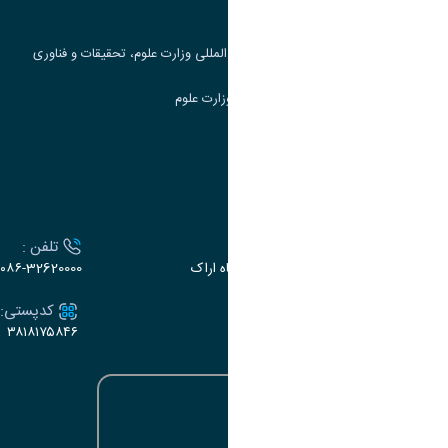
جست و جوی کتاب
مرکز مطالعات و همکاری های علمی بین المللی وزارت علوم، تحقیقات و فناوری
سامانه دریافت و پاسخگویی به شکایات وزارت علوم
سامانه سخا وزارت علوم
ارتباط با دانشگاه
آدرس :
تلفن :
اراک، میدان بسیج، بلوار سردشت، دانشگاه اراک
۰۸۶-32620000
ایمیل:
کدپستی:
۳۸۱۸۱۷۵۸۴۶
e-dabir@araku.ac.ir