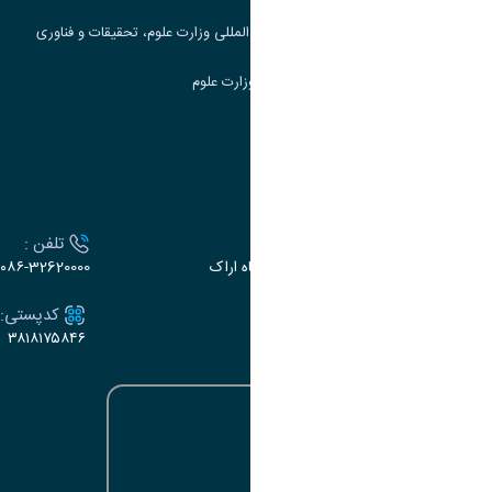
مرکز مطالعات و همکاری های علمی بین المللی وزارت علوم، تحقیقات و فناوری
سامانه دریافت و پاسخگویی به شکایات وزارت علوم
سامانه سخا وزارت علوم
ارتباط با دانشگاه
آدرس :
تلفن :
اراک، میدان بسیج، بلوار سردشت، دانشگاه اراک
۰۸۶-32620000
ایمیل:
کدپستی:
۳۸۱۸۱۷۵۸۴۶
e-dabir@araku.ac.ir