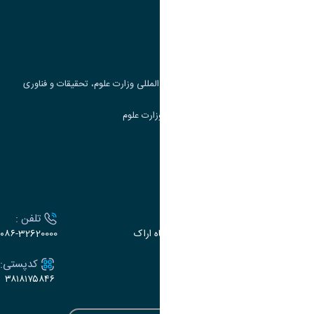
پرتال دانشجویی صندوق رفاه
جست و جوی کتاب
مرکز مطالعات و همکاری های علمی بین المللی وزارت علوم، تحقیقات و فناوری
سامانه دریافت و پاسخگویی به شکایات وزارت علوم
سامانه سخا وزارت علوم
ارتباط با دانشگاه
آدرس :
تلفن :
اراک، میدان بسیج، بلوار سردشت، دانشگاه اراک
۰۸۶-32620000
ایمیل:
کدپستی:
۳۸۱۸۱۷۵۸۴۶
e-dabir@araku.ac.ir