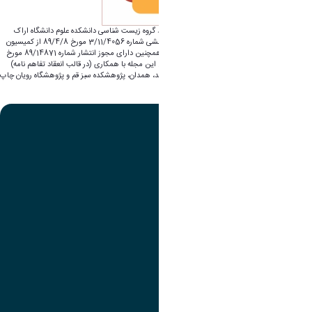
مجله سلول و بافت (فصلنامه علمی پژوهشی) توسط گروه زیست شناسی دانشکده علوم دانشگاه اراک
منتشر می شود. این مجله دارای تاییدیه علمی پژوهشی شماره 3/11/4056 مورخ 89/4/8 از کمیسیون
نشریات کشور (وزارت علوم، تحقیقات و فناوری) و همچنین دارای مجوز انتشار شماره 89/14871 مورخ
89/7/4 از وزارت فرهنگ و ارشاد اسلامی می باشد. این مجله با همکاری (در قالب انعقاد تفاهم نامه)
دانشگاه اراک با دانشگاههای اصفهان، شهرکرد، مشهد، همدان، پژوهشکده سبز قم و پژوهشگاه رویان چاپ
و منتشر می‏شود.
تصویر
عنوان اینستاگرام
لینک
عنوان تلگرام
لینک
عنوان واتساپ
لینک
عنوان سروش
لینک
عنوان بله
لینک