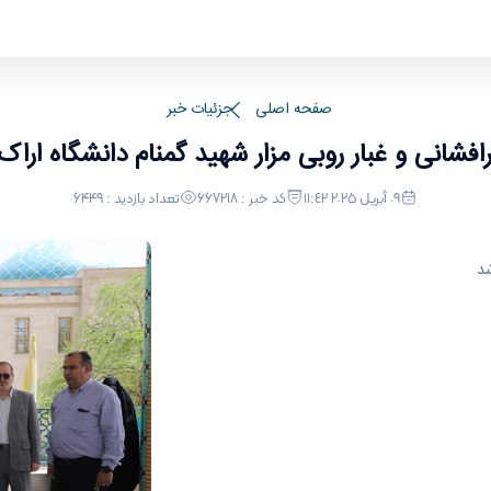
ه اراک برگزار شد
صفحه اصلی
جزئیات خبر
افشانی و غبار روبی مزار شهید گمنام دانشگاه اراک 
٠٩ أبريل ٢٠٢٥ ١١:٤٢
کد خبر : 667218
تعداد بازدید : 6449
شد