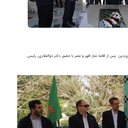
ارش روابط عمومی دانشگاه اراک به مناسبت سالگرد تدفین شهید گمنام دانشگاه اراک، مراسم عطر‌افشانی و غبارروبی مزار این شهید والامقام، روز چهارشنبه ۲۰فروردین پس از اقامه نماز ظهر و عصر با حضور دکتر ذوالفقاری، رئیس