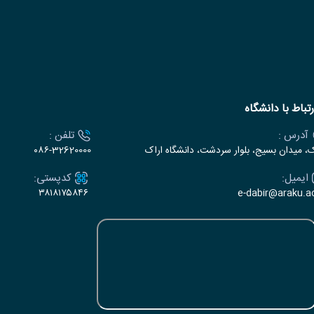
رتباط با دانشگاه
آدرس :
تلفن :
ک، میدان بسیج، بلوار سردشت، دانشگاه اراک
۰۸۶-32620000
ایمیل:
کدپستی:
۳۸۱۸۱۷۵۸۴۶
e-dabir@araku.ac