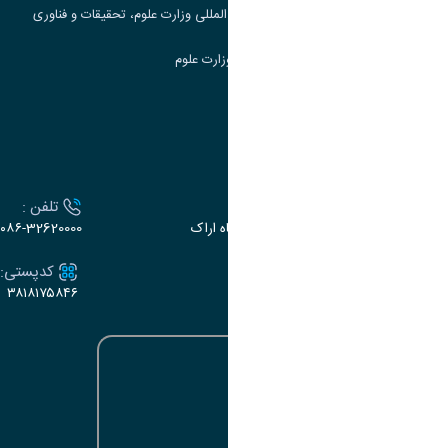
مرکز مطالعات و همکاری های علمی بین المللی وزارت علوم، تحقیقات و فناوری
سامانه دریافت و پاسخگویی به شکایات وزارت علوم
سامانه سخا وزارت علوم
ارتباط با دانشگاه
آدرس :
تلفن :
اراک، میدان بسیج، بلوار سردشت، دانشگاه اراک
۰۸۶-32620000
ایمیل:
کدپستی:
۳۸۱۸۱۷۵۸۴۶
e-dabir@araku.ac.ir