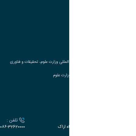
پیوند ها
وزارت علوم، تحقیقات و فناوری
پرتال دانشجویی صندوق رفاه
جست و جوی کتاب
مرکز مطالعات و همکاری های علمی بین المللی وزارت علوم، تحقیقات و فناوری
سامانه دریافت و پاسخگویی به شکایات وزارت علوم
سامانه سخا وزارت علوم
ارتباط با دانشگاه
آدرس :
تلفن :
اراک، میدان بسیج، بلوار سردشت، دانشگاه اراک
۰۸۶-32620000