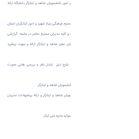
اساتید و همکاران محترم شاهد و ایثارگر دفتر امور دانشجویان شاهد و ایثارگر دانشگاه ارائه
نمود .
در ادامه جناب آقای محمد رضا گرجی معاون محترم فرهنگی بنیاد شهید و امور ایثارگران استان
مرکزی ضمن تشکر و قدردانی از دانشگاه اراک و کلیه مدیران محترم حاضر در جلسه گزارشی
در خصوص معوقات مالی مربوط به دانشجویان معزز شاهد و ایثارگر ارائه و جهت پیشبرد
تحصیلی این عزیزان آرزوی موفقیت نمود .
درادامه نشست در خصوص دستور جلسه به شرح ذیل تبادل نظر و بررسی هایی صورت
پذیرفت:
۱ - هم اندیشی در خصوص هدایت تحصیلی دانشجویان شاهد و ایثارگر
۲ - بررسی آئین نامه تسهیلات آموزشی دانشجویان شاهد و ایثارگر و ارائه پیشنهادات مدیران
محترم در خصوص اصلاح و بازنگری آئین نامه
۳ - هماهنگی در خصوص ارسال مستندات جشنواره جایزه ملی ایثار