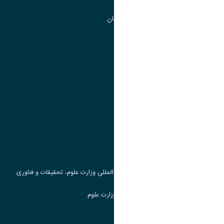
گروه جذب و هدایت استعداد های درخشان
تقویم آموزشی
پیوند ها
وزارت علوم، تحقیقات و فناوری
پرتال دانشجویی صندوق رفاه
جست و جوی کتاب
مرکز مطالعات و همکاری های علمی بین المللی وزارت علوم، تحقیقات و فناوری
سامانه دریافت و پاسخگویی به شکایات وزارت علوم
سامانه سخا وزارت علوم