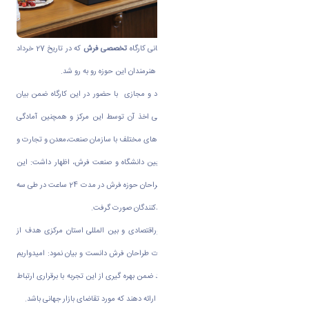
به گزارش روابط عمومی دانشگاه اراک؛ روز پایانی کارگاه
تخصصی فرش
که در تاریخ 27 خرداد
ماه ۹۸ در دانشکده فنی برگزار گردید با استقبال هنرمندان این حوزه رو به رو شد
.
دکتر طاهری، سرپرست مرکز آموزش های آزاد و مجازی با حضور در این کارگاه ضمن بیان
چگونگی برگزاری دوره طراحی فرش و چگونگی اخذ آن توسط این مرکز و همچنین آمادگی
مرکزآموزش های آزاد جهت همکاری در زمینه های مختلف با سازمان صنعت،معدن و تجارت و
استانداری مرکزی در راستای افزایش ارتباط بین دانشگاه و صنعت فرش، اظهار داشت: این
دوره با حضور 24 نفر از فراگیران، بافندگان و طراحان حوزه فرش در مدت 24 ساعت در طی سه
روز با هدف برقراری تعامل بین طراحان و تولیدکنندگان صورت گرفت.
همچنین نعمتی مدیر کل دفتر هماهنگی اموراقتصادی و بین المللی استان مرکزی هدف از
برگزاری این دوره را جهت افزایش سطح مهارت طراحان فرش دانست و بیان نمود: امیدواریم
افرادی که در این دوره آموزش می بینند بتوانند ضمن بهره گیری از این تجربه با برقراری ارتباط
با تولیدکنندگان این حوزه طرح هایی را درآینده ارائه دهند که مورد تقاضای بازار جهانی باشد.