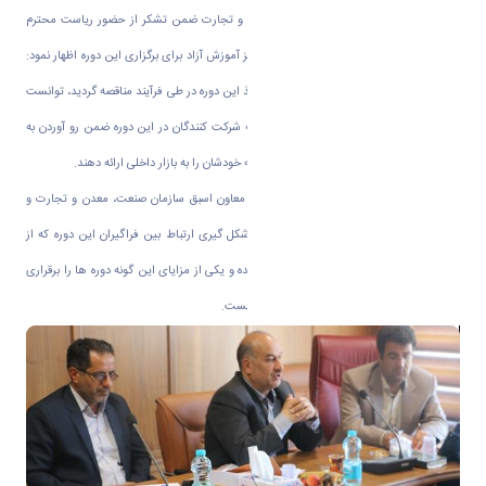
همچنین اصغری معاون سازمان صنعت،معدن و تجارت ضمن تشکر از حضور ریاست محترم
دانشگاه اراک در این جلسه و تلاش های مرکز آموزش آزاد برای برگزاری این دوره اظهار نمود:
مرکز آموزش های آزاد دانشگاه که موفق به اخذ این دوره در طی فرآیند مناقصه گردید، توانست
این دوره را به خوبی برگزارکند و امید است که شرکت کنندگان در این دوره ضمن رو آوردن به
این هنر اصیل ایرانی بتوانند طرح های نوآورانه خودشان را به بازار داخلی ارائه دهند.
در حاشیه برگزاری این دوره دکتر مصطفوی، معاون اسبق سازمان صنعت، معدن و تجارت و
رئیس اسبق دانشگاه فنی حرفه ای خواستار شکل گیری ارتباط بین فراگیران این دوره که از
گروه های مختلف بافندگان، طراحان بودند شده و یکی از مزایای این گونه دوره ها را برقراری
تعامل مثلث دانشگاه، دولت و تولیدکنندگان دانست.