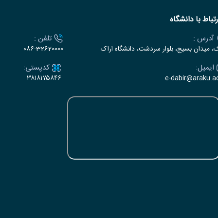
رتباط با دانشگاه
آدرس :
تلفن :
ک، میدان بسیج، بلوار سردشت، دانشگاه اراک
۰۸۶-32620000
ایمیل:
کدپستی:
۳۸۱۸۱۷۵۸۴۶
e-dabir@araku.ac