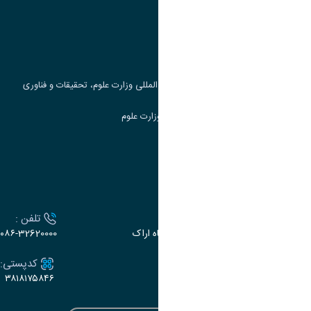
پرتال دانشجویی صندوق رفاه
جست و جوی کتاب
مرکز مطالعات و همکاری های علمی بین المللی وزارت علوم، تحقیقات و فناوری
سامانه دریافت و پاسخگویی به شکایات وزارت علوم
سامانه سخا وزارت علوم
ارتباط با دانشگاه
آدرس :
تلفن :
اراک، میدان بسیج، بلوار سردشت، دانشگاه اراک
۰۸۶-32620000
ایمیل:
کدپستی:
۳۸۱۸۱۷۵۸۴۶
e-dabir@araku.ac.ir