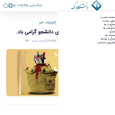
پايگاه خبری AUNA
Ar
۱۶ دی ماه؛ روز شهدای دانشجو گرامی باد.
صفحه نخست
حوزه ریاست
صفحه اصلی
جزئیات خبر
معاونت ها
دانشکده ها
۱۶ دی ماه؛ روز شهدای دانشجو گرامی باد.
اساتید
سامانه ها
مراکز و نهادها
٠٥ يناير ٢٠٢٥ ٠٤:١٤
کد خبر : 668512
تعداد بازدید : 153
تلویزیون اینترنتی