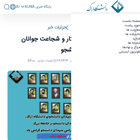
پايگاه خبری AUNA
Ar
16 دی ماه یادآور ایثار و شجاعت جوانان دانشجو
صفحه نخست
حوزه ریاست
صفحه اصلی
جزئیات خبر
معاونت ها
دانشکده ها
16 دی ماه یادآور ایثار و شجاعت جوانان
اساتید
سامانه ها
مراکز و نهادها
دانشجو
تلویزیون اینترنتی
٠٥ يناير ٢٠٢٥ ٠٨:٣٣
کد خبر : 668474
تعداد بازدید : 5400