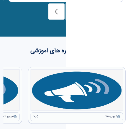
کارگاه ها و دوره های اموزشی
١٩ يونيو ٢٠٢٥
10
١٩ يونيو ٢٠٢٥