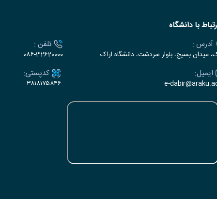
رتباط با دانشگاه
آدرس :
تلفن :
ک، میدان بسیج، بلوار سردشت، دانشگاه اراک
۰۸۶-32620000
ایمیل:
کدپستی:
۳۸۱۸۱۷۵۸۴۶
e-dabir@araku.ac