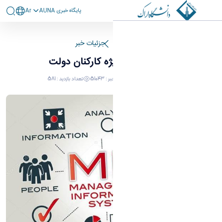
پايگاه خبری AUNA
Ar
دوره آموزشی ویژه کارکنان دولت - برنامه و بودجه
صفحه اصلی
جزئیات خبر
دوره آموزشی ویژه کارکنان دولت
١٩ يونيو ٢٠٢٥ ١٣:٢٢
کد خبر : 51043
تعداد بازدید : 581