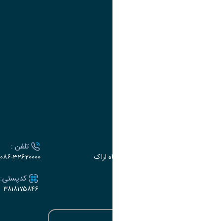
سایت مرتبط
سازمان برنامه و بودجه کشور
وزارت علوم،تحقیقات و فناوری
سازمان مدیریت کشور
ارتباط با دانشگاه
آدرس :
تلفن :
اراک، میدان بسیج، بلوار سردشت، دانشگاه اراک
۰۸۶-32620000
ایمیل:
کدپستی:
۳۸۱۸۱۷۵۸۴۶
e-dabir@araku.ac.ir