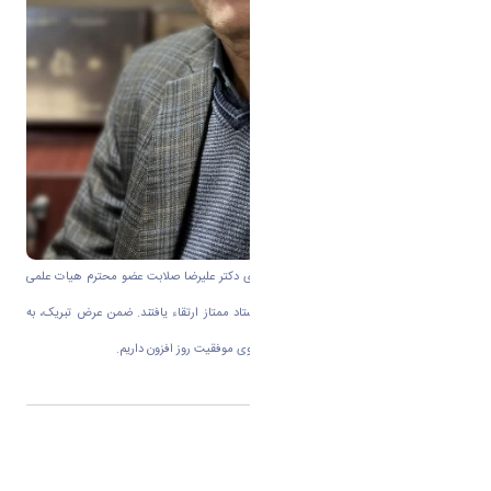
به اطلاع می رساند همکار ارجمند ، جناب آقای دکتر علیرضا صلابت عضو محترم هیات علمی
گروه شیمی دانشکده علوم پایه به مرتبه ی استاد ممتاز ارتقاء یافتند. ضمن عرض تبریک، به
جامعه ی علمی دانشگاه اراک ، برای ایشان آرزوی موفقیت روز افزون داریم.
اشتراک گذاری