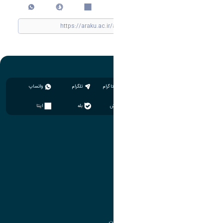
چاپ کردن
اینستاگرام
تلگرام
واتساپ
سروش
بله
ایتا
آموزش
مدیریت امور آموزشی
مدیریت تحصیلات تکمیلی
مرکز آموزش‌های تخصصی
گروه جذب و هدایت استعدادهای درخشان