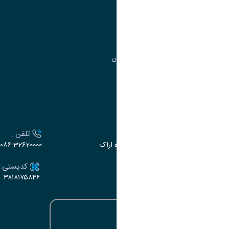
مدیریت تحصیلات تکمیلی
مرکز آموزش‌های تخصصی
گروه جذب و هدایت استعدادهای درخشان
تقویم آموزشی
ارتباط با دانشگاه
آدرس :
تلفن :
اراک، میدان بسیج، بلوار گلدشت، دانشگاه اراک
۰۸۶-32620000
ایمیل:
کدپستی:
۳۸۱۸۱۷۵۸۴۶
e-dabir@araku.ac.ir