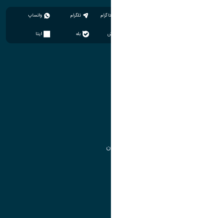
اینستاگرام
تلگرام
واتساپ
سروش
بله
ایتا
آموزش
مدیریت امور آموزشی
مدیریت تحصیلات تکمیلی
مرکز آموزش‌های تخصصی
گروه جذب و هدایت استعدادهای درخشان
تقویم آموزشی
آموزش