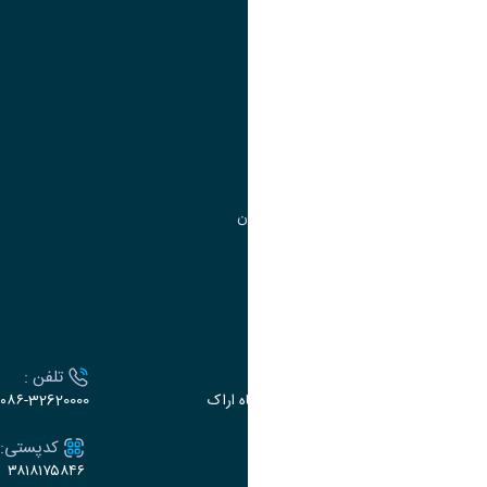
آموزش
مدیریت امور
مدیریت تحصیلات تکمیلی
مرکز آموزش‌های تخصصی
گروه جذب و هدایت استعدادهای درخشان
تقویم آموزشی
ارتباط با دانشگاه
آدرس :
تلفن :
اراک، میدان بسیج، بلوار سردشت، دانشگاه اراک
۰۸۶-32620000
ایمیل:
کدپستی:
۳۸۱۸۱۷۵۸۴۶
e-dabir@araku.ac.ir