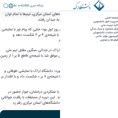
پايگاه خبری AUNA
Ar
پایان پرشور رقابت‌ها؛ دانشگاه اراک قهرمان شد -
در آخرین روز از مسابقات فوتسال دانشگاه‌های استان مرکزی، تیم‌ها با تمام توان
صفحه اصلی
برای آخرین فرصت‌های صعود و قهرمانی به میدان رفتند.
معاونت دانشجویی
مدیریت امور دانشجویی
اداره تربیت بدنی
نخستین دیدار صبح امروز، بازی معوقه‌ی روز اول بود؛ جایی که پیام نور با نمایشی
مرکز مشاوره و سبک زندگی
اداره سلامت دانشجویان
منسجم و پرانرژی توانست تیم محلات را با نتیجه‌ی ۴ بر ۲ شکست دهد و
کمیسیون موارد خاص
امیدهای خود را برای صعود زنده نگه دارد.
فیلم ها و تصاویر
در بازی دوم و در ساعت ۱۵، تیم صنعتی اراک در جدالی سنگین مقابل تیم ملی
مهارت قرار گرفت و با درخشش بازیکنانش موفق شد با نتیجه‌ی قاطع ۵ بر ۱ از زمین
خارج شود.
اما اوج هیجان روز در دیدار پایانی رقم خورد؛ دانشگاه اراک با نمایشی طوفانی و
حمایت پرشور تماشاگران، تیم محلات را با نتیجه‌ی ۷ بر ۰ شکست داد و با اقتدار بر
سکوی قهرمانی استان مرکزی ایستاد.
در پایان تیم‌های دانشگاه اراک و پیام نور با عملکردی درخشان، جواز حضور در
مسابقات منطقه ۴ کشور را به دست آوردند. این دوره از مسابقات با رقابت جوانانی
پرانرژی، برگ درخشانی در تقویم ورزشی دانشگاه‌های استان مرکزی رقم زد.