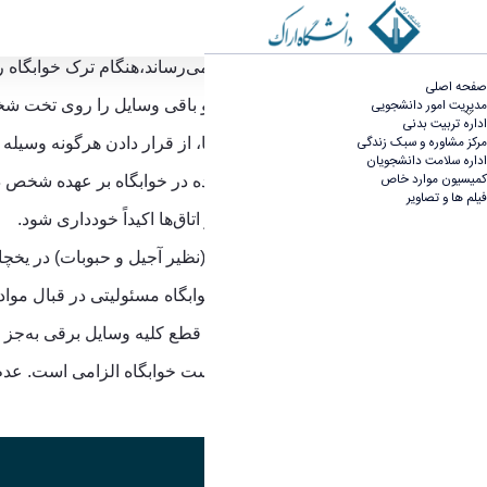
نکات مهم هنگام خروج از سراهای دانشجویی با توج
به اطلاع کلیه دانشجویان ساکن خوابگاه می‌رساند،هنگام ترک خوابگاه
صفحه اصلی
مدیریت امور دانشجویی
1.کلیه وسایل شخصی خود را داخل کمد و باقی وسایل را روی تخت شخصی قرار دهید
اداره تربیت بدنی
مرکز مشاوره و سبک زندگی
به علت احتمال نشت آب از رادیاتورها، از قرار دادن هرگونه وسیله د
اداره سلامت دانشجویان
کمیسیون موارد خاص
بدیهی است مسئولیت وسایل باقی‌مانده در خوابگاه بر عهده شخص د
فیلم ها و تصاویر
2.از قرار دادن مواد غذایی فاسدشدنی در اتاق‌ها اکیداً خودداری شود
.
مواد غذایی که احتمال حشره‌زدگی دارند (نظیر آجیل و حبوبات) در یخچ
لازم به ذکر است در صورت قطع برق، خوابگاه مسئولیتی در قبال مواد 
3.دانشجویان موظف‌اند پیش از خروج، از قطع کلیه وسایل برقی به‌جز یخچال اطمینان حاصل نمایند.
4.هنگام خروج، تحویل کلید اتاق به سرپرست خوابگاه الزامی است
.
عدم
مدیریت امور دانشجویی