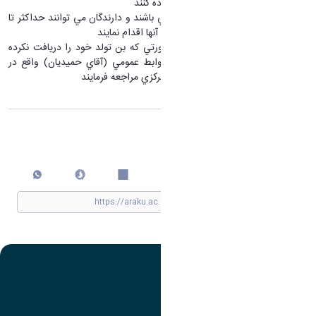
بايست از بن خريد خود استفاده كنند
بن هاي مربوطه فعلا معتبر مي باشند و دارندگان مي توانند حداكثر تا
پايان اسفند نسبت به استفاده آنها اقدام نمايند
متولدين قبل از بهمن، در صورتي كه بن تولد خود را دريافت نكرده
اند، جهت تحويل به اداره روابط عمومي (آقاي حميديان) واقع در
طبقه پنجم ساختمان سازمان مركزي مراجعه فرمايند
اشتراک گذاری
چاپ کردن
تصویر
عنوان اینستاگرام
لینک