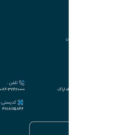
مدیریت تحصیلات تکمیلی
مرکز آموزش‌های تخصصی
گروه جذب و هدایت استعدادهای درخشان
تقویم آموزشی
ارتباط با دانشگاه
آدرس :
تلفن :
اراک، میدان بسیج، بلوار سردشت، دانشگاه اراک
۰۸۶-32620000
ایمیل:
کدپستی:
۳۸۱۸۱۷۵۸۴۶
e-dabir@araku.ac.ir