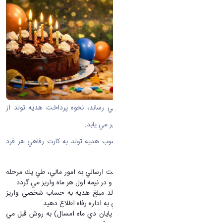
به اطلاع كليه همكاران گرامي مي رساند، نحوه پرداخت هديه تولد از
ابتداي بهمن ماه 1404 به شرح زير تغيير مي يابد:
-
از ابتداي بهمن ماه مبلغ مصوب هديه تولد به كارت رفاهي هر فرد
(سپ كارت) واريز مي گردد
هديه تولد همكاران طبق ليست ارسالي به امور مالي، طي يك مرحله
به حساب كليه متولين آن ماه و در نيمه اول هر ماه واريز مي گردد
در صورتي كه تا پايان ماه تولد مبلغ هديه به حساب شخصي واريز
نگرديد، مراتب را جهت بررسي به اداره رفاه اطلاع دهيد
متولدين قبل از بهمن ماه
(تا پايان دي ماه امسال) به روش قبل مي