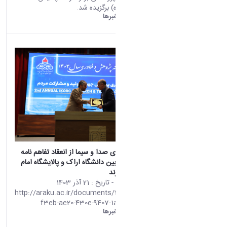
(928)
امام خمینی (ره) برگزیده شد.
دست
دانشگاه اراک:
خبرها
اوردها
(10)
خبر
ها
(9)
اخبا
ر
(7)
روی
داد های
خبری
(5)
اسلا
یدشو
(3)
اطلا
گزارش خبرگزاری صدا و سیما از انعقاد تفاهم نامه
عیه ها
همکاری فی مابین دانشگاه اراک و پالایشگاه امام
(1)
خمینی (ره)شازند
محتوای سایت
- تاریخ :
21 آذر 1403
http://araku.ac.ir/documents/28566/983b
asset
Categ
f3eb-ae20-430e-9407-1ad500fd5ec2
oryIds
دانشگاه اراک:
خبرها