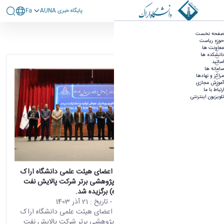
پايگاه خبری AUNA
Fa
آرشیو خبرها
صفحه نخست
حوزه ریاست
۹۲۸ نتیجه برای
معاونت ها
دانشکده ها
مرتب‌سازی بر
اساتید
اساس
سامانه ها
مراکز و نهادها
آموزش مجازی
ارتباط با ما
تلویزیون اینترنتی
برچسب
مقا
لات
(2)
طرح پژوهشی اعضای هیئت علمی دانشگاه اراک
طبقه
به عنوان طرح پژوهشی برتر شرکت پالایش نفت
بندی
امام خمینی (ره) برگزیده شد.
محتوای سایت
- تاریخ :
21 آذر 1403
خبر
طرح پژوهشی اعضای هیئت علمی دانشگاه اراک
ها
به عنوان طرح پژوهشی برتر شرکت پالایش نفت