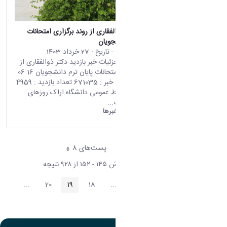
بازدید دکتر ذوالفقاری از روند برگزاری امتحانات
پایان ترم دانشجویان
محتوای سایت
- تاریخ :
27 خرداد 1403
صفحه اصلی جزئیات خبر بازدید دکتر ذوالفقاری از
روند برگزاری امتحانات پایان ترم دانشجویان 16 06
2024 01:26 کد خبر : 671035 تعداد بازدید : 4959
به گزارش روابط عمومی دانشگاه اراک روزهای
پایانی امتحانات...
دانشگاه اراک:
خبرها
پست‌‌های 8
هر صفحه
نمایش ۱۴۵ - ۱۵۲ از ۹۲۸ نتیجه
پیغام
...
20
19
18
...
1
صفحه
صفحه
صفحه
Intermediate Pages
صفحه
te Pages
قبلی
صفحه
116
صفحه
بعد