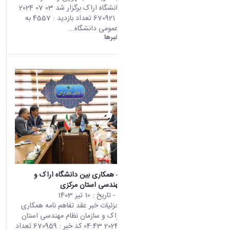
(928)
حداکثری در دانشگاه اراک برگزار شد 03 07 2024
دست
06:20 کد خبر : 670921 تعداد بازدید : 4557 به
اوردها
گزارش روابط عمومی دانشگاه...
(10)
دانشگاه اراک:
خبرها
خبر
ها
(9)
اخبا
ر
(7)
روی
داد های
خبری
(5)
اسلا
یدشو
(3)
اطلا
عیه ها
(1)
عقد تفاهم نامه همکاری بین دانشگاه اراک و
سازمان نظام مهندسی استان مرکزی
asset
محتوای سایت
- تاریخ :
10 تیر 1403
Categ
صفحه اصلی جزئیات خبر عقد تفاهم نامه همکاری
oryIds
بین دانشگاه اراک و سازمان نظام مهندسی استان
مرکزی 30 06 2024 04:43 کد خبر : 670959 تعداد