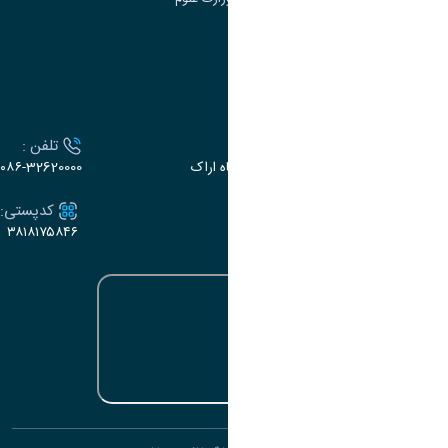
سامانه سخا وزارت علوم
ارتباط با دانشگاه
آدرس :
تلفن :
اراک، میدان بسیج، بلوار سردشت، دانشگاه اراک
۰۸۶-32620000
ایمیل:
کدپستی:
۳۸۱۸۱۷۵۸۴۶
e-dabir@araku.ac.ir