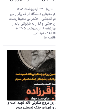
کند:
محتوای سایت
- تاریخ :
13 اردیبهشت 1405
پژوهشکده علوم محیطی دانشگاه اراک برگزار می
کند: نشست هم اندیشی حکمرانی محیط‌زیست
در شرایط بحران جنگی و گذار به بازتوانی پایدار
سرزمین 🔸 چهارشنبه ۱۶ اردیبهشت ۱۴۰۵ 🔸
ساعت۱۳تا۱۵ 🌐 لینک شرکت...
دانشگاه اراک:
اطلاعیه ها
مراسم چهلمین روز عروج ملکوتی قائد شهید امت و
يادبود سرداران و شهدای جنگ تحمیلی سوم