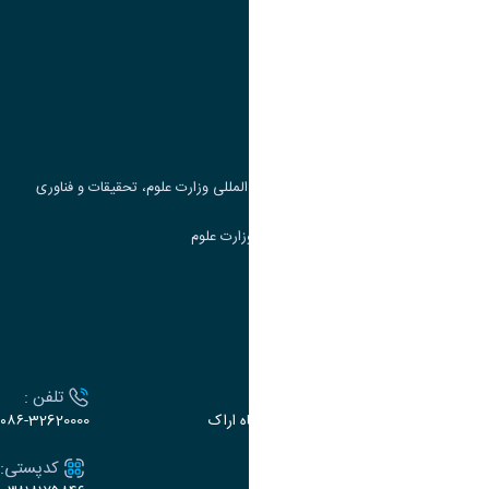
وزارت علوم، تحقیقات و فناوری
پرتال دانشجویی صندوق رفاه
جست و جوی کتاب
مرکز مطالعات و همکاری های علمی بین المللی وزارت علوم، تحقیقات و فناوری
سامانه دریافت و پاسخگویی به شکایات وزارت علوم
سامانه سخا وزارت علوم
ارتباط با دانشگاه
آدرس :
تلفن :
اراک، میدان بسیج، بلوار سردشت، دانشگاه اراک
۰۸۶-32620000
ایمیل:
کدپستی: