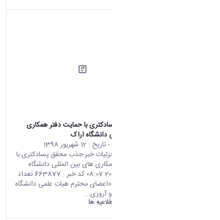
جذب محقق پسادکتری با حمایت دفتر همکاری
های بین المللی دانشگاه اراک
محتوای سایت
- تاریخ :
12 شهریور 1398
صفحه اصلی جزئیات خبر جذب محقق پسادکتری با
حمایت دفتر همکاری های بین المللی دانشگاه
اراک 03 09 2019 08:07 کد خبر : 663877 تعداد
بازدید : 7431 «اعضای محترم هیات علمی دانشگاه
اراک» با سلام و آروزی...
دانشگاه اراک:
اطلاعیه ها