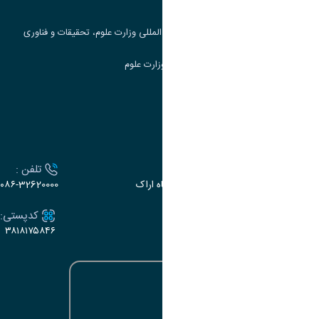
جست و جوی کتاب
مرکز مطالعات و همکاری های علمی بین المللی وزارت علوم، تحقیقات و فناوری
سامانه دریافت و پاسخگویی به شکایات وزارت علوم
سامانه سخا وزارت علوم
ارتباط با دانشگاه
آدرس :
تلفن :
اراک، میدان بسیج، بلوار سردشت، دانشگاه اراک
۰۸۶-32620000
ایمیل:
کدپستی:
۳۸۱۸۱۷۵۸۴۶
e-dabir@araku.ac.ir