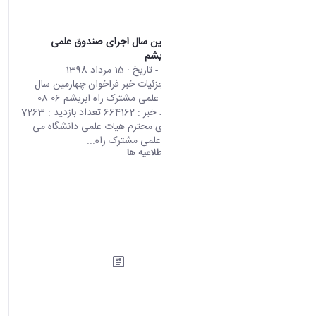
فراخوان چهارمین سال اجرای صندوق علمی
مشترک راه ابریشم
محتوای سایت
- تاریخ :
15 مرداد 1398
صفحه اصلی جزئیات خبر فراخوان چهارمین سال
اجرای صندوق علمی مشترک راه ابریشم 06 08
2019 07:46 کد خبر : 664162 تعداد بازدید : 7263
به اطلاع اعضای محترم هیات علمی دانشگاه می
رساند صندوق علمی مشترک راه...
دانشگاه اراک:
اطلاعیه ها