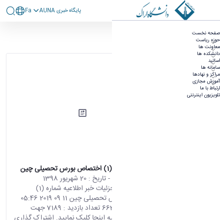
پايگاه خبری AUNA
Fa
آرشیو اطلاعیه ها
صفحه نخست
حوزه ریاست
۳۶۰ نتیجه برای
معاونت ها
دانشکده ها
مرتب‌سازی بر
اساتید
اساس
سامانه ها
مراکز و نهادها
آموزش مجازی
ارتباط با ما
تلویزیون اینترنتی
اطلاعیه شماره (1) اختصاص بورس تحصیلی چین
محتوای سایت
- تاریخ :
20 شهریور 1398
صفحه اصلی جزئیات خبر اطلاعیه شماره (1)
اختصاص بورس تحصیلی چین 11 09 2019 05:46
کد خبر : 663782 تعداد بازدید : 7189 جهت
مشاهده اطلاعیه اینجا کلیک نمایید. اشتراک گذاری