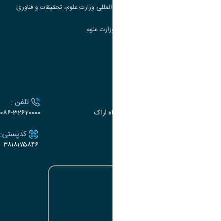
مرکز مطالعات و همکاری های علمی بین المللی وزارت علوم، تحقیقات و فناوری
سامانه دریافت و پاسخگویی به شکایات وزارت علوم
سامانه سخا وزارت علوم
ارتباط با دانشگاه
آدرس :
تلفن :
اراک، میدان بسیج، بلوار سردشت، دانشگاه اراک
۰۸۶-32620000
ایمیل:
کدپستی:
۳۸۱۸۱۷۵۸۴۶
e-dabir@araku.ac.ir