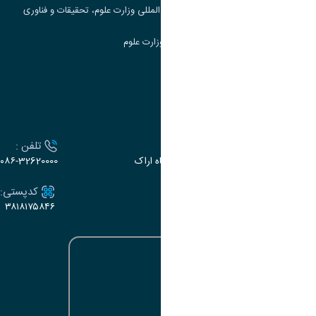
مرکز مطالعات و همکاری های علمی بین المللی وزارت علوم، تحقیقات و فناوری
سامانه دریافت و پاسخگویی به شکایات وزارت علوم
سامانه سخا وزارت علوم
ارتباط با دانشگاه
آدرس :
تلفن :
اراک، میدان بسیج، بلوار سردشت، دانشگاه اراک
۰۸۶-32620000
ایمیل:
کدپستی:
۳۸۱۸۱۷۵۸۴۶
e-dabir@araku.ac.ir