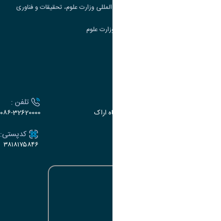
مرکز مطالعات و همکاری های علمی بین المللی وزارت علوم، تحقیقات و فناوری
سامانه دریافت و پاسخگویی به شکایات وزارت علوم
سامانه سخا وزارت علوم
ارتباط با دانشگاه
آدرس :
تلفن :
اراک، میدان بسیج، بلوار سردشت، دانشگاه اراک
۰۸۶-32620000
ایمیل:
کدپستی:
۳۸۱۸۱۷۵۸۴۶
e-dabir@araku.ac.ir