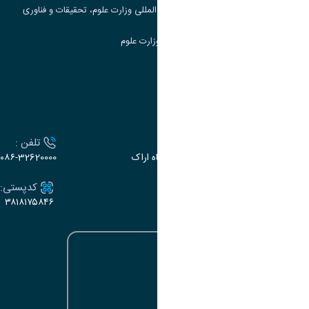
مرکز مطالعات و همکاری های علمی بین المللی وزارت علوم، تحقیقات و فناوری
سامانه دریافت و پاسخگویی به شکایات وزارت علوم
سامانه سخا وزارت علوم
ارتباط با دانشگاه
آدرس :
تلفن :
اراک، میدان بسیج، بلوار سردشت، دانشگاه اراک
۰۸۶-32620000
ایمیل:
کدپستی:
۳۸۱۸۱۷۵۸۴۶
e-dabir@araku.ac.ir