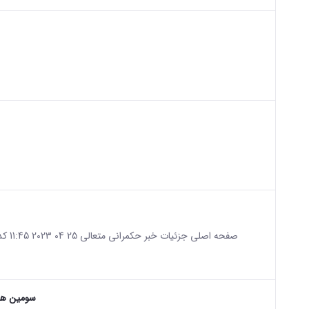
sian version of this content.
sian version of this content.
sian version of this content.
صفحه اصلی جزئیات خبر حکمرانی متعالی 25 04 2023 11:45 کد خبر : 679482 تعداد بازدید : 1366 اشتراک گذاری چاپ کردن
سومین هم