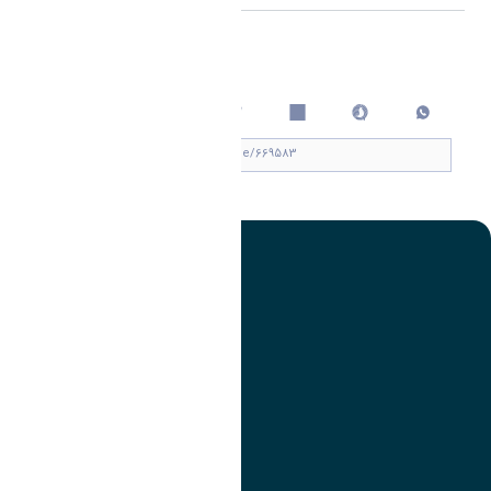
اشتراک گذاری
چاپ کردن
تصویر
عنوان اینستاگرام
لینک
عنوان تلگرام
لینک
عنوان واتساپ
لینک
عنوان سروش
لینک