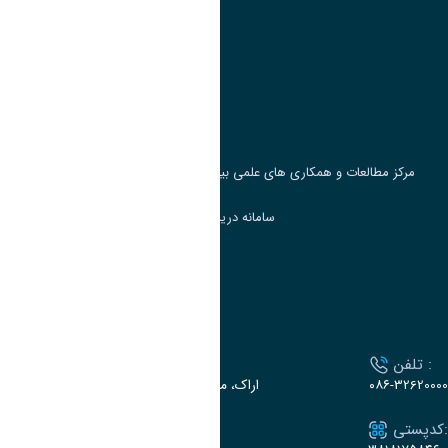
وزارت علوم، تحقیقات و فناوری
پرتال دانشجویی صندوق رفاه
جست و جوی کتاب
مرکز مطالعات و همکاری های علمی بین المللی وزارت علوم، تحقیقات و فناوری
سامانه دریافت و پاسخگویی به شکایات وزارت علوم
سامانه سخا وزارت علوم
ارتباط با دانشگاه
تلفن :
آدرس :
۰۸۶-32620000
اراک، میدان بسیج، بلوار سردشت، دانشگاه اراک
کدپستی:
ایمیل: