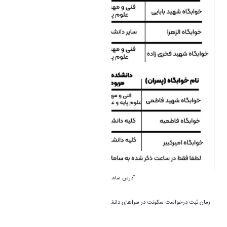
📲آدرس سامانه اسکان( سامانه ثبت درخواست سکونت)
https://eskan.student-services.ir/
زمان ثبت درخواست سکونت در سراهای دانشجویی از روز شنبه ۲۸ مهرماه طبق جدول زمان
بندی موجود در تصویر اول آغاز می شود.