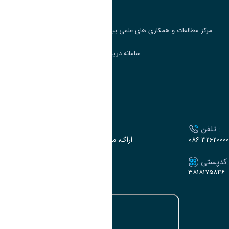
جست و جوی کتاب
مرکز مطالعات و همکاری های علمی بین المللی وزارت علوم، تحقیقات و فناوری
سامانه دریافت و پاسخگویی به شکایات وزارت علوم
سامانه سخا وزارت علوم
ارتباط با دانشگاه
تلفن :
آدرس :
۰۸۶-32620000
اراک، میدان بسیج، بلوار سردشت، دانشگاه اراک
کدپستی:
ایمیل:
e-dabir@araku.ac.ir
۳۸۱۸۱۷۵۸۴۶