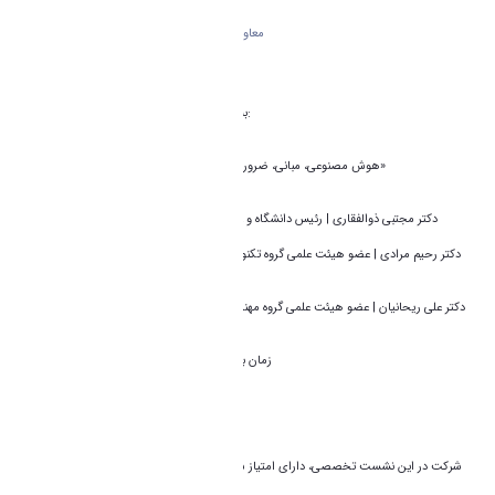
معاونت آموزشی و تحصیلات تکمیلی، با همکاری
انجمن فناوری آموزشی ایران،
انجمن ملی هوش مصنوعی ایران،
و مرکز فناوری‌های نوین آموزشی،
به مناسبت هفته سرآمدی آموزش برگزار می‌کند:
🎯 نشست تخصصی
«هوش مصنوعی، مبانی، ضرورت‌ها و مسیرهای بهره‌برداری در آموزش عالی»
سخنرانان:
👤 دکتر مجتبی ذوالفقاری | رئیس دانشگاه و عضو کارگروه تخصصی یادگیری الکترونیکی
وزارت علوم، تحقیقات و فناور
👤 دکتر رحیم مرادی | عضو هیئت علمی گروه تکنولوژی آموزشی و نائب رئیس انجمن فناوری
آموزشی ایران
👤 دکتر علی ریحانیان | عضو هیئت علمی گروه مهندسی کامپیوتر و رئیس شاخه استان مرکزی
انجمن ملی هوش مصنوعی ایران
⏰ زمان برگزاری: ۱۳ اردیبهشت، ساعت ۸ تا ۱۰ صبح
📍 محل برگزاری: سالن شهید کاظمی آشتیانی
✍️ لینک ثبت‌نام:
B2n.ir/ss2556
⭐️ شرکت در این نشست تخصصی، دارای امتیاز سرآمدی آموزشی بوده و برای شرکت‌کنندگان
گواهی دانش‌افزایی صادر خواهد شد.