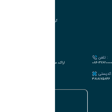
مرکز آموزش‌های تخصصی
گروه جذب و هدایت استعدادهای درخشان
تقویم آموزشی
ارتباط با دانشگاه
تلفن :
آدرس :
۰۸۶-32620000
اراک، میدان بسیج، بلوار سردشت، دانشگاه اراک
کدپستی:
ایمیل:
e-dabir@araku.ac.ir
۳۸۱۸۱۷۵۸۴۶