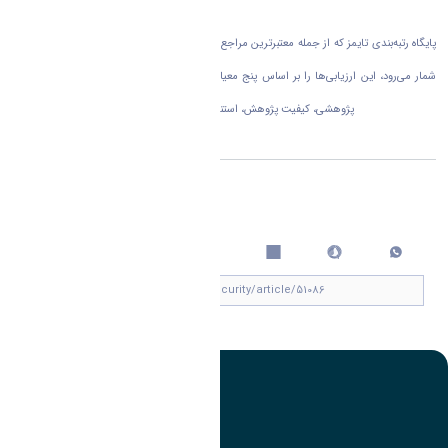
۱۰۰۱ را به خود اختصاص دهد.
پایگاه رتبه‌بندی تایمز که از جمله معتبرترین مراجع ارزیابی عملکرد دانشگاه‌ها در سطح بین‌المللی به
شمار می‌رود، این ارزیابی‌ها را بر اساس پنج معیار اصلی شامل آموزش (محیط یادگیری)، محیط
پژوهشی، کیفیت پژوهش، استنادات علمی، و چشم‌انداز بین‌المللی انجام می‌دهد
اشتراک گذاری
چاپ کردن
تصویر
عنوان اینستاگرام