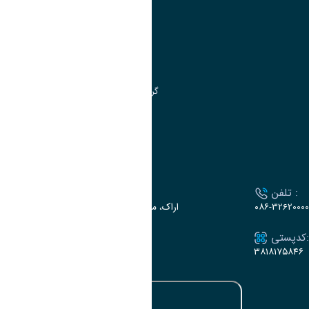
مدیریت تحصیلات تکمیلی
مرکز آموزش‌های تخصصی
گروه جذب و هدایت استعدادهای درخشان
تقویم آموزشی
ارتباط با دانشگاه
تلفن :
آدرس :
۰۸۶-32620000
اراک، میدان بسیج، بلوار سردشت، دانشگاه اراک
کدپستی:
ایمیل:
e-dabir@araku.ac.ir
۳۸۱۸۱۷۵۸۴۶