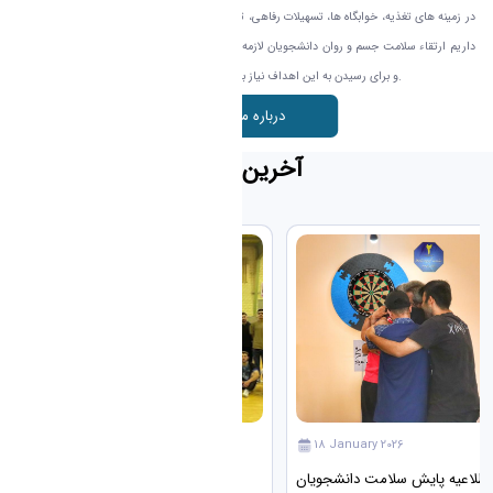
در زمينه های تغذيه، خوابگاه ها، تسهيلات رفاهی، تربيت بدنی، بهداشت و مشاوره ارتقاء يابد. اعتقاد
داريم ارتقاء سلامت جسم و روان دانشجويان لازمه محيط های دانشجويی و بهره وری علمی آنهاست
و برای رسيدن به اين اهداف نياز به مشاركت، اعتماد و همراهی دانشجويان می باشد.
درباره معاونت
آخرین اخبار
19 January 2026
18 January 2026
اطلاعیه پایش سلامت دانشجویان
پایان پرشور رقابت‌ها؛ دانشگاه اراک