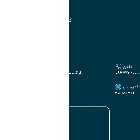
مرکز آموزش‌های تخصصی
گروه جذب و هدایت استعدادهای درخشان
تقویم آموزشی
ارتباط با دانشگاه
تلفن :
آدرس :
۰۸۶-32620000
اراک، میدان بسیج، بلوار سردشت، دانشگاه اراک
کدپستی:
ایمیل:
e-dabir@araku.ac.ir
۳۸۱۸۱۷۵۸۴۶