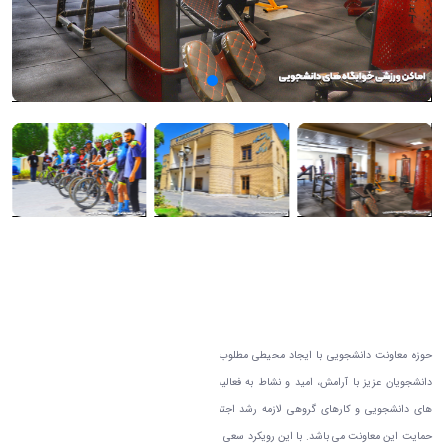
معاونت دانشجویی
حوزه معاونت دانشجويی با ايجاد محيطی مطلوب، سالم و پويا سعی دارد شرايطی فراهم آورد كه
دانشجويان عزيز با آرامش، اميد و نشاط به فعاليت علمی و تحصيلی خود بپردازند. انجام فعاليت
های دانشجويی و كارهای گروهی لازمه رشد اجتماعی و كسب مهارت های زندگی است كه مورد
حمايت اين معاونت می باشد. با اين رويكرد سعی شده است خدمات و امكانات مورد نياز دانشجويان