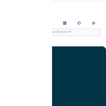
اشتراک گذاری
چاپ کردن
تصویر
عنوان اینستاگرام
لینک
عنوان تلگرام
لینک
عنوان واتساپ
لینک
عنوان سروش
لینک