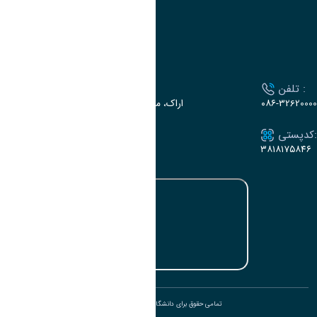
تقویم آموزشی
ارتباط با دانشگاه
تلفن :
آدرس :
۰۸۶-32620000
اراک، میدان بسیج، بلوار سردشت، دانشگاه اراک
کدپستی:
ایمیل:
e-dabir@araku.ac.ir
۳۸۱۸۱۷۵۸۴۶
تمامی حقوق برای دانشگاه اراک محفوظ است