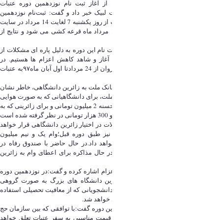
رئیس ستاد عمره و عتبات دانشگاهیان از آغاز ثبت نام نوزدهمین دوره عتبات
دانشگاهیان از روز 7 مرداد ماه در سایت لبیک خبر داد و گفت: ثبت‌نام نوزدهمین
مرحله اعزام دانشگاهیان به عتبات عالیات از روز یکشنبه 7 لغایت 14 مرداد در سایت
لبیک به نشانیwww.labbayk.irانجام و 15 مرداد ماه قرعه کشی می شود و نتایج از
سایت لبیک اعلام خواهد شد.
حجت الاسلام والمسلمین فقیهی گفت: ثبت نام این دوره به دلیل پاره ای مشکلات از
جمله نوسان قیمت ارز با یک ماه تاخیر آغاز و شاهد کاهش اعزام ها هستیم. در
مجموع8000 نفر از زائرین در قالب186کاروان از 24 مردادتا اول آبان ماه۹۷به عتبات
عالیات اعزام خواهند شد.
رئیس ستاد با اشاره به افزایش تسهیلات بانک ملت به زائرین دانشگاهی، خاطر نشان
کرد: با پیگیری های ستاد و مساعدت بانک ملت، برای دانشگاهیانی که به صورت هوایی
به عتبات عالیات اعزام شوند وام قرض الحسنه 2 میلیون تومانی و برای زائرینی که به
صورت زمینی اعزام شوند وام یک میلیون و 300 هزار تومانی در نظر گرفته شده است
که بعد از نهایی شدن ثبت نام ، این تسهیلات در اختیار زائرین دانشگاهی قرار خواهد
گرفت.همچنین صندوق رفاه دانشگاهیان نیز طبق دوره قبل؛وام یک و نیم میلیون
تومانی به زائران دانشگاهی اختصاص خواهد داد.در حال حاضر با صندوق رفاه در
دانشگاه های آزاد و وزارت بهداشت هم در حال مذاکره برای اعطای وام به زائرین
دانشگاهی هستیم.
فقیهی به ویژگی های خاص این دوره از اعزام اشاره کرده و گفت:در نوزدهمین دوره
اعزام دانشگاهیان به عتبات عالیات،زائرین دانشگاه های بزرگ به صورت گروهی
اعزام خواهند شد و مجوز خروج از کشور دانشجویانی که از معافیت تحصیلی استفاده
می کنند طبق سنوات قبل توسط ستاد اخذ خواهد شد.
وی در مورد قیمت عتبات دانشگاهیان در این دوره گفت:با توافقی که بین سازمان حج
و زیارت و دولت منعقد شده است ارز با قیمت مناسبی به سفر عتبات تعلق خواهد