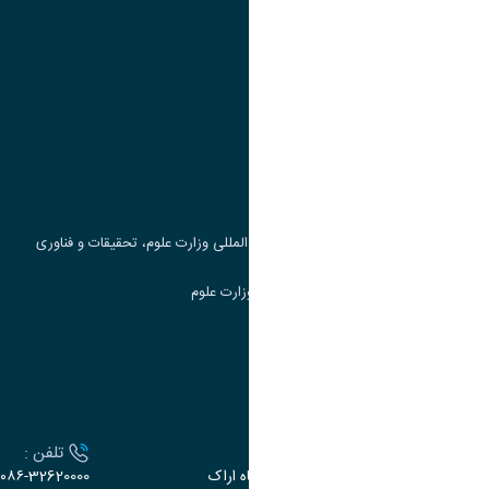
پیوند ها
وزارت علوم، تحقیقات و فناوری
پرتال دانشجویی صندوق رفاه
جست و جوی کتاب
مرکز مطالعات و همکاری های علمی بین المللی وزارت علوم، تحقیقات و فناوری
سامانه دریافت و پاسخگویی به شکایات وزارت علوم
سامانه سخا وزارت علوم
ارتباط با دانشگاه
آدرس :
تلفن :
اراک، میدان بسیج، بلوار سردشت، دانشگاه اراک
۰۸۶-32620000