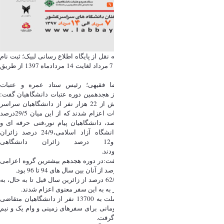
به گزارش روابط عمومی دانشگاه اراک به نقل از پایگاه اطلاع رسانی لبیک؛ ثبت نام
نوزدهمین دوره عتبات دانشگاهیان از روز 7 مرداد لغایت 14 مردادماه 1397 از طریق
سایت لبیک انجام می پذیرد.
حجت الاسلام والمسلمین سیدمحمدرضا فقیهی؛ رئیس ستاد عمره و عتبات
دانشگاهیان ضمن ارائه گزارش اجمالی از هجدهمین دوره عتبات دانشگاهیان گفت:
در هجدهمین دوره عتبات دانشگاهیان بیش از 22 هزار نفر از دانشگاهیان سراسر
کشور در قالب 630کاروان به عتبات عالیات اعزام شدند که از این میان 29/5درصد
زائران دانشگاهی وزارت علوم،16/6 درصد، دانشگاهیان پیام نور،فنی حرفه ای و
علمی-کاربردی،17 درصد دانشگاهیان دانشگاه آزاد اسلامی،24/9 درصد زائران
دانشگاهی وزارت بهداشت و12 درصد زائران دانشگاهی
غیرانتفاعی،فرهنگیان،نظامی و انتظامی بودند.
رئیس ستاد عمره و عتبات دانشگاهیان گفت:در دوره هجدهم بیشترین گروه اعزامی
متاهلین دانشجو بودند و تاریخ عقد 54/5 درصد از آنان بین سال های 94 تا 96 بود.
حجت الاسلام والمسلمین فقیهی گفت: 62/2 درصد از زائرین سال قبل تا به حال، به
عتبات مشرف نشده بودند و برای اولین بار به به این سفر معنوی اعزام شدند.
وی افزود : در سال 96 با همکاری بانک ملت به 13700 نفر از دانشگاهیان متقاضی
تسهیلات قرض الحسنه، وام یک میلیون تومانی برای سفرهای زمینی و وام یک و نیم
میلیون تومانی برای سفرهای هوایی تعلق گرفت.