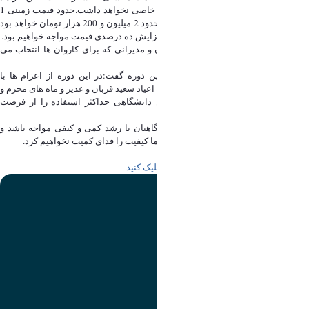
گرفت و بنابراین قیمت این دوره افزایش خاصی نخواهد داشت.حدود قیمت زمینی 1
میلیون و 200 هزار تومان و قیمت هوایی حدود 2 میلیون و 200 هزار تومان خواهد بود
اما در ایام خاص مانند عرفه و عاشورا با افزایش ده درصدی قیمت مواجه خواهیم بود.
فقیهی گفت: در تلاش هستیم تا روحانیون و مدیرانی که برای کاروان ها انتخاب می
کنیم دانشگاهی باشند.
وی در خصوص زمان بندی اعزام های این دوره گفت:در این دوره از اعزام ها با
مناسبت های مذهبی بزرگی همچون عرفه، اعیاد سعید قربان و غدیر و ماه های محرم و
صفر مواجه هستیم که امیدواریم زائرین دانشگاهی حداکثر استفاده را از فرصت
معنوی به دست آمده داشته باشند.
فقیهی گفت: امیدواریم روند اعزام دانشگاهیان با رشد کمی و کیفی مواجه باشد و
رضایت دانشگاهیان را بیشتر فراهم کنیم اما کیفیت را فدای کمیت نخواهیم کرد.
برای ثبت نام در عتبات دانشگاهیان
اینجا
کلیک کنید
تصویر
عنوان اینستاگرام
لینک
عنوان تلگرام
لینک
عنوان واتساپ
لینک