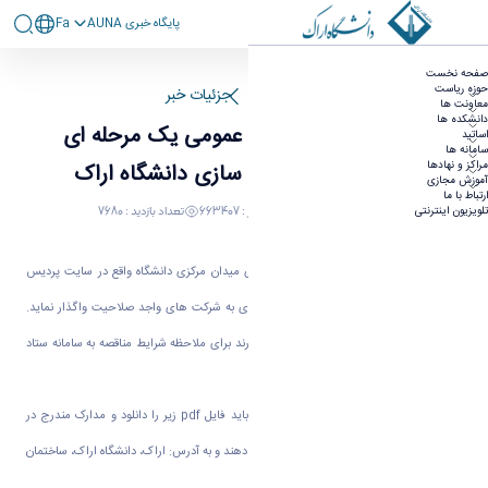
پايگاه خبری AUNA
Fa
آگهی برگزاری مناقصه عمومی یک مرحله ای (نوبت
صفحه نخست
اول) محوطه سازی دانشگاه اراک
حوزه ریاست
صفحه اصلی
جزئیات خبر
معاونت ها
دانشکده ها
آگهی برگزاری مناقصه عمومی یک مرحله ای
اساتید
سامانه ها
مراکز و نهادها
(نوبت اول) محوطه سازی دانشگاه اراک
آموزش مجازی
ارتباط با ما
06 مهر 1398 11:36
کد خبر : 663407
تعداد بازدید : 7680
تلویزیون اینترنتی
دانشگاه اراک در نظر دارد پروژه محوطه­ سازی میدان مرکزی دانشگاه واقع در سایت پردیس
دانشگاه اراک را از طریق مناقصه یک مرحله­ ای به شرکت های واجد صلاحیت واگذار نماید.
شرکتهایی که قصد شرکت در این مناقصه را دارند برای ملاحظه شرایط مناقصه به سامانه ستاد
مراجعه کنند.
شرکتهایی که قصد شرکت در مناقصه را دارند باید فایل pdf زیر را دانلود و مدارک مندرج در
مناقصه را به تفکیک در پاکات الف، ب، ج قرار دهند و به آدرس: اراک، دانشگاه اراک، ساختمان