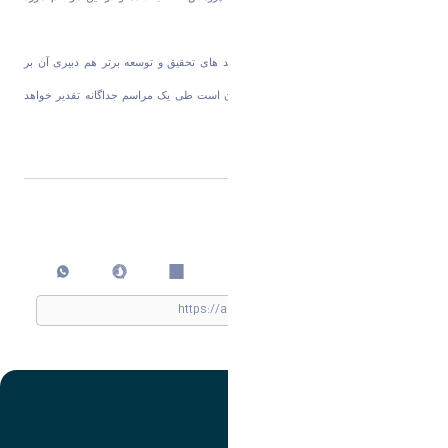
تقدیر قرار گرفتند.
وی در پایان افزود: از برگزیدگان بخش واحد های تحقیق و توسعه برتر هم دبیری آن بر
عهده سازمان صنعت، معدن و تجارت استان است طی یک مراسم جداگانه تقدیر خواهد
شد.
اشتراک گذاری
چاپ کردن
تصویر
عنوان اینستاگرام