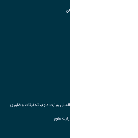
گروه جذب و هدایت استعداد های درخشان
تقویم آموزشی
پیوند ها
وزارت علوم، تحقیقات و فناوری
پرتال دانشجویی صندوق رفاه
جست و جوی کتاب
مرکز مطالعات و همکاری های علمی بین المللی وزارت علوم، تحقیقات و فناوری
سامانه دریافت و پاسخگویی به شکایات وزارت علوم
سامانه سخا وزارت علوم