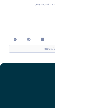
نام نمودن و شرایط صلاحیت عمومی در انتخابات را کسب نمودند.
اشتراک گذاری
چاپ کردن
تصویر
عنوان اینستاگرام
لینک
عنوان تلگرام
لینک
عنوان واتساپ