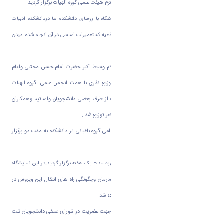
انسانی با حضور مدیر وتعدادی از اعضای محترم هیئت علمی گروه الهیات برگزار گردید .
ü جلسه مشترک هیئت رئیسه محترم دانشگاه با روسای دانشکده ها دردانشکده ادبیات
وعلوم انسانی برگزار شد و درطی آن از سالن دفاعیه که تعمیرات اساسی در آن انجام شده دیدن
به عمل آوردند.
ü مراسم عزاداری شهادت رسول گرامی اسلام وسبط اکبر حضرت امام حسن مجتبی وامام
غریب علی بن موسی الرضا علیهم السلام با توزیع نذری با همت انجمن علمی گروه الهیات
برگزار شد . ضمنا این نذری با اهداء نذورات از طرف بعضی دانشجویان واساتید وهمکاران
دانشکده تهیه گردیده بود که بین بیش از 650 نفر توزیع شد .
ü نمایشگاه و گل وگیاه از طرف انجمن علمی گروه باغبانی در دانشکده به مدت دو برگزار
گردید .
ü به مناسبت هفته مبارزه با ایدز نمایشگاهی به مدت یک هفته برگزار گردید.در این نمایشگاه
از پوسترهایی در زمینه راه های پیش گیری ودرمان وچگونگی راه های انتقال این ویروس در
معرض دید دانشجویان وباز دید کنندگان قرارداده شد .
ü تعداد پنج نفر از دانشجویان این دانشکده جهت عضویت در شورای صنفی دانشجویان ثبت