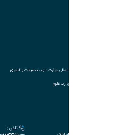
پیوند ها
وزارت علوم، تحقیقات و فناوری
پرتال دانشجویی صندوق رفاه
جست و جوی کتاب
مرکز مطالعات و همکاری های علمی بین المللی وزارت علوم، تحقیقات و فناوری
سامانه دریافت و پاسخگویی به شکایات وزارت علوم
سامانه سخا وزارت علوم
ارتباط با دانشگاه
آدرس :
تلفن :
اراک، میدان بسیج، بلوار سردشت، دانشگاه اراک
۰۸۶-32620000