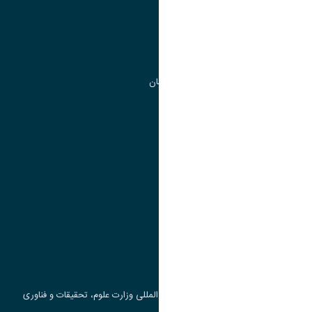
مدیریت تحصیلات تکمیلی
مرکز آموزش های آزاد و تخصصی
گروه جذب و هدایت استعداد های درخشان
تقویم آموزشی
پیوند ها
وزارت علوم، تحقیقات و فناوری
پرتال دانشجویی صندوق رفاه
جست و جوی کتاب
مرکز مطالعات و همکاری های علمی بین المللی وزارت علوم، تحقیقات و فناوری