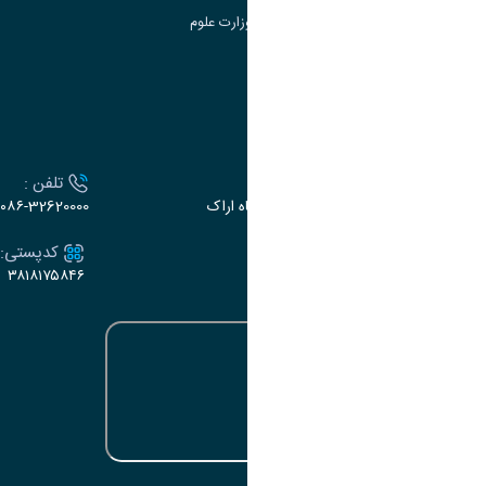
سامانه دریافت و پاسخگویی به شکایات وزارت علوم
سامانه سخا وزارت علوم
ارتباط با دانشگاه
آدرس :
تلفن :
اراک، میدان بسیج، بلوار سردشت، دانشگاه اراک
۰۸۶-32620000
ایمیل:
کدپستی:
۳۸۱۸۱۷۵۸۴۶
e-dabir@araku.ac.ir