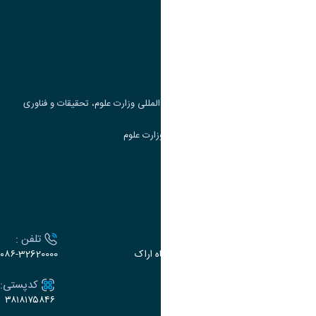
وزارت علوم، تحقیقات و فناوری
پرتال دانشجویی صندوق رفاه
جست و جوی کتاب
مرکز مطالعات و همکاری های علمی بین المللی وزارت علوم، تحقیقات و فناوری
سامانه دریافت و پاسخگویی به شکایات وزارت علوم
سامانه سخا وزارت علوم
ارتباط با دانشگاه
آدرس :
تلفن :
اراک، میدان بسیج، بلوار سردشت، دانشگاه اراک
۰۸۶-32620000
ایمیل:
کدپستی:
۳۸۱۸۱۷۵۸۴۶
e-dabir@araku.ac.ir