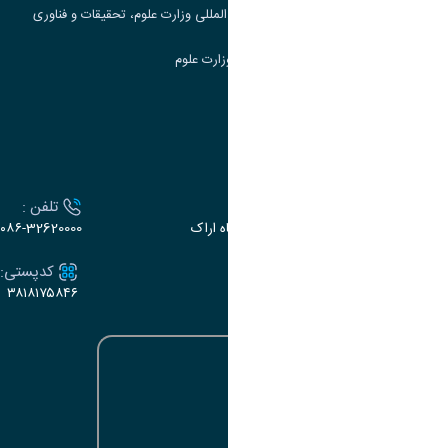
مرکز مطالعات و همکاری های علمی بین المللی وزارت علوم، تحقیقات و فناوری
سامانه دریافت و پاسخگویی به شکایات وزارت علوم
سامانه سخا وزارت علوم
ارتباط با دانشگاه
آدرس :
تلفن :
اراک، میدان بسیج، بلوار سردشت، دانشگاه اراک
۰۸۶-32620000
ایمیل:
کدپستی:
۳۸۱۸۱۷۵۸۴۶
e-dabir@araku.ac.ir