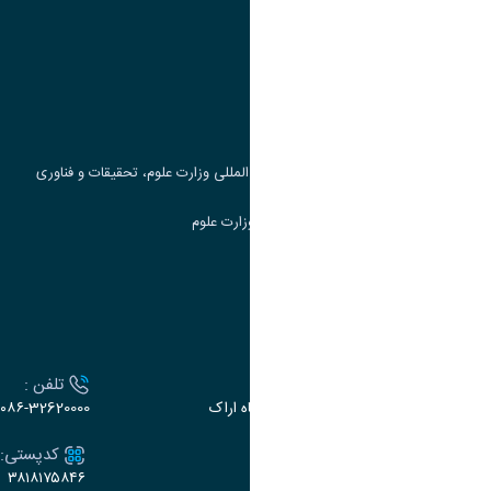
وزارت علوم، تحقیقات و فناوری
پرتال دانشجویی صندوق رفاه
جست و جوی کتاب
مرکز مطالعات و همکاری های علمی بین المللی وزارت علوم، تحقیقات و فناوری
سامانه دریافت و پاسخگویی به شکایات وزارت علوم
سامانه سخا وزارت علوم
ارتباط با دانشگاه
آدرس :
تلفن :
اراک، میدان بسیج، بلوار سردشت، دانشگاه اراک
۰۸۶-32620000
ایمیل:
کدپستی:
۳۸۱۸۱۷۵۸۴۶
e-dabir@araku.ac.ir