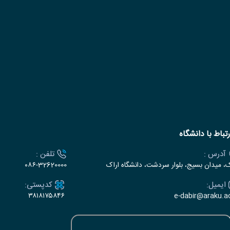
رتباط با دانشگاه
آدرس :
تلفن :
ک، میدان بسیج، بلوار سردشت، دانشگاه اراک
۰۸۶-32620000
ایمیل:
کدپستی:
۳۸۱۸۱۷۵۸۴۶
e-dabir@araku.ac