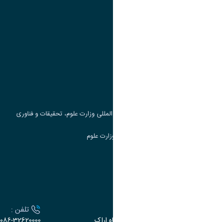
پیوند ها
وزارت علوم، تحقیقات و فناوری
پرتال دانشجویی صندوق رفاه
جست و جوی کتاب
مرکز مطالعات و همکاری های علمی بین المللی وزارت علوم، تحقیقات و فناوری
سامانه دریافت و پاسخگویی به شکایات وزارت علوم
سامانه سخا وزارت علوم
ارتباط با دانشگاه
آدرس :
تلفن :
اراک، میدان بسیج، بلوار سردشت، دانشگاه اراک
۰۸۶-32620000