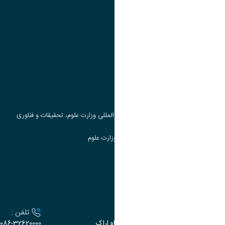
پیوند ها
وزارت علوم، تحقیقات و فناوری
پرتال دانشجویی صندوق رفاه
جست و جوی کتاب
مرکز مطالعات و همکاری های علمی بین المللی وزارت علوم، تحقیقات و فناوری
سامانه دریافت و پاسخگویی به شکایات وزارت علوم
سامانه سخا وزارت علوم
ارتباط با دانشگاه
آدرس :
تلفن :
اراک، میدان بسیج، بلوار سردشت، دانشگاه اراک
۰۸۶-32620000