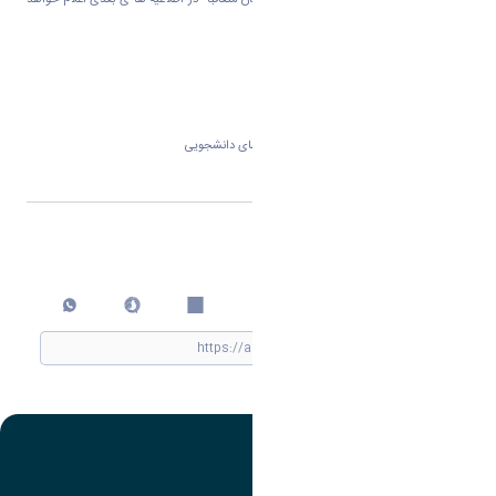
زمان ثبت نام سایر دانشجویان در سامانه اسکان متعاقبا" در اطلاعیه ها ی بعدی اعلام خواهد
شد.
اداره خوابگاههای دانشجویی
اشتراک گذاری
چاپ کردن
تصویر