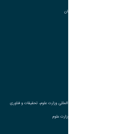
گروه جذب و هدایت استعداد های درخشان
تقویم آموزشی
پیوند ها
وزارت علوم، تحقیقات و فناوری
پرتال دانشجویی صندوق رفاه
جست و جوی کتاب
مرکز مطالعات و همکاری های علمی بین المللی وزارت علوم، تحقیقات و فناوری
سامانه دریافت و پاسخگویی به شکایات وزارت علوم
سامانه سخا وزارت علوم