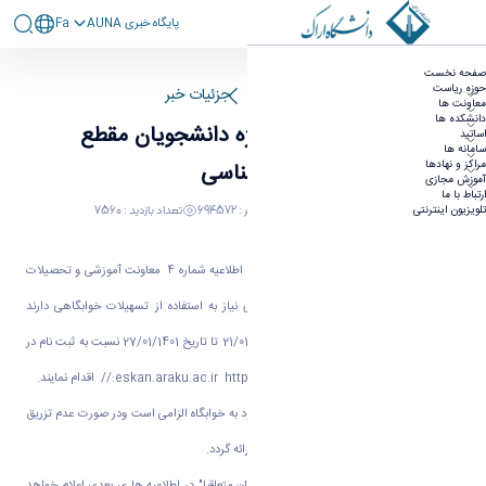
پايگاه خبری AUNA
Fa
اطلاعیه خوابگاه ویژه دانشجویان مقطع کارشناسی
صفحه نخست
حوزه ریاست
صفحه اصلی
جزئیات خبر
معاونت ها
دانشکده ها
اطلاعیه خوابگاه ویژه دانشجویان مقطع
اساتید
سامانه ها
مراکز و نهادها
کارشناسی
آموزش مجازی
ارتباط با ما
21 فروردین 1401 09:11
کد خبر : 694572
تعداد بازدید : 7560
تلویزیون اینترنتی
به اطلاع دانشجویان محترم کارشناسی که طبق اطلاعیه شماره 4 معاونت آموزشی و تحصیلات
تکمیلی دانشگاه اراک جهت آموزش حضوری نیاز به استفاده از تسهیلات خوابگاهی دارند
میرساند، مقتضی است از روز یک شنبه 21/01/1401 تا تاریخ 27/01/1401 نسبت به ثبت نام در
سامانه اسکان خوابگاه دانشجویی به نشانی eskan.araku.ac.ir http:// اقدام نمایند.
ارائه گواهی تزریق سه دوز واکسن هنگام ورود به خوابگاه الزامی است ودر صورت عدم تزریق
واکسن می بایست مستندات پزشکی مرتبط ارائه گردد.