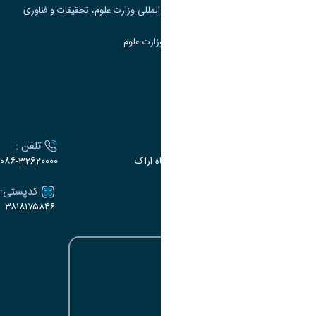
مرکز مطالعات و همکاری های علمی بین المللی وزارت علوم، تحقیقات و فناوری
سامانه دریافت و پاسخگویی به شکایات وزارت علوم
سامانه سخا وزارت علوم
ارتباط با دانشگاه
آدرس :
تلفن :
اراک، میدان بسیج، بلوار سردشت، دانشگاه اراک
۰۸۶-32620000
ایمیل:
کدپستی:
۳۸۱۸۱۷۵۸۴۶
e-dabir@araku.ac.ir