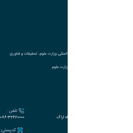
پیوند ها
وزارت علوم، تحقیقات و فناوری
پرتال دانشجویی صندوق رفاه
جست و جوی کتاب
مرکز مطالعات و همکاری های علمی بین المللی وزارت علوم، تحقیقات و فناوری
سامانه دریافت و پاسخگویی به شکایات وزارت علوم
سامانه سخا وزارت علوم
ارتباط با دانشگاه
آدرس :
تلفن :
اراک، میدان بسیج، بلوار سردشت، دانشگاه اراک
۰۸۶-32620000
ایمیل:
کدپستی: