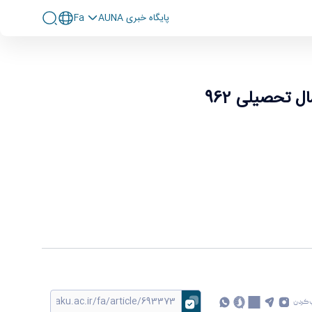
پايگاه خبری AUNA
Fa
 تحصیلی 962
 کردن